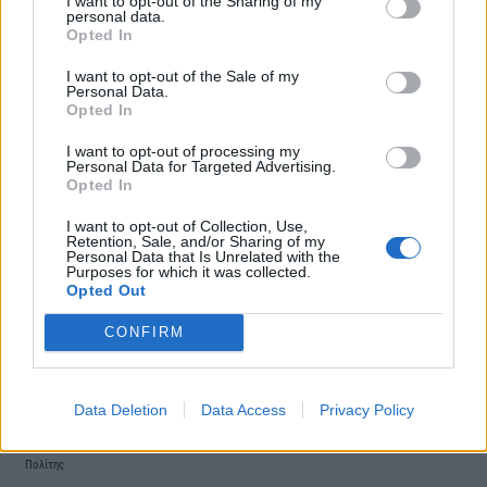
I want to opt-out of the Sharing of my
personal data.
Opted In
I want to opt-out of the Sale of my
Personal Data.
Opted In
I want to opt-out of processing my
Personal Data for Targeted Advertising.
Opted In
I want to opt-out of Collection, Use,
Retention, Sale, and/or Sharing of my
Personal Data that Is Unrelated with the
Purposes for which it was collected.
Opted Out
CONFIRM
Οι επιτυχόντες του
Φροντιστηρίου ΠΡΑΞΙΣ στις
Πανελλαδικές εξετάσεις
Data Deletion
Data Access
Privacy Policy
ΑΛΕΞΑΝΔΡΕΙΑ
Τετάρτη, 29 Ιουλίου 2026 10:38 ΠΜ
Ο
Πολίτης