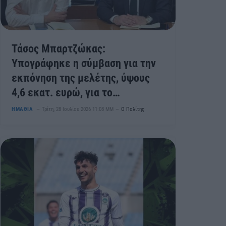
Τάσος Μπαρτζώκας:
Υπογράφηκε η σύμβαση για την
εκπόνηση της μελέτης, ύψους
4,6 εκατ. ευρώ, για το
εγγειοβελτιωτικό έργο
ΗΜΑΘΙΑ
Τρίτη, 28 Ιουλίου 2026 11:08 ΜΜ
Ο Πολίτης
«ΒΕΡΓΙΝΑ – ΜΕΛΙΚΗ – ΑΙΓΙΝΙΟ»