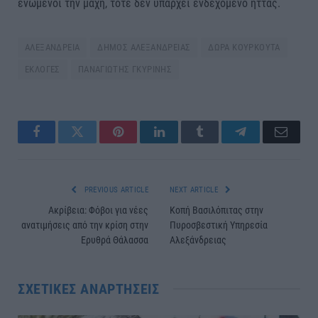
ενωμένοι την μάχη, τότε δεν υπάρχει ενδεχόμενο ήττας.
ΑΛΕΞΑΝΔΡΕΙΑ
ΔΗΜΟΣ ΑΛΕΞΑΝΔΡΕΙΑΣ
ΔΩΡΑ ΚΟΥΡΚΟΥΤΑ
ΕΚΛΟΓΕΣ
ΠΑΝΑΓΙΩΤΗΣ ΓΚΥΡΙΝΗΣ
Facebook
Twitter
Pinterest
LinkedIn
Tumblr
Telegram
Email
PREVIOUS ARTICLE
NEXT ARTICLE
Ακρίβεια: Φόβοι για νέες
Κοπή Βασιλόπιτας στην
ανατιμήσεις από την κρίση στην
Πυροσβεστική Υπηρεσία
Ερυθρά Θάλασσα
Αλεξάνδρειας
ΣΧΕΤΙΚΈΣ ΑΝΑΡΤΉΣΕΙΣ