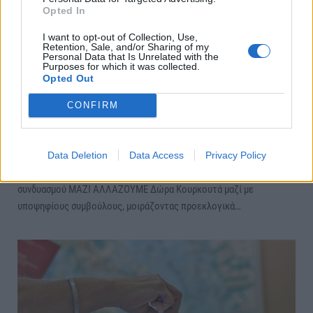
Opted In
I want to opt-out of Collection, Use,
Retention, Sale, and/or Sharing of my
Personal Data that Is Unrelated with the
Purposes for which it was collected.
Opted Out
Βόλτα στην αγορά της Αλεξάνδρειας έκανε ο
συνδυασμός της Δώρας Κουρκουτά ΜΑΖΙ
CONFIRM
ΑΛΛΑΖΟΥΜΕ
ΑΛΕΞΑΝΔΡΕΙΑ
Σάββατο, 24 Φεβρουαρίου 2024 10:23 ΠΜ
Ο Πολίτης
Data Deletion
Data Access
Privacy Policy
Βόλτα στην αγορά της Αλεξάνδρειας έκανε η επικεφαλής του
συνδυασμού ΜΑΖΙ ΑΛΛΑΖΟΥΜΕ Δώρα Κουρκουτά μαζί με
υποψηφίους συμβούλους, μοιράζοντας προεκλογικά…