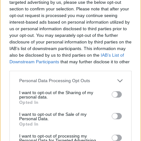
targeted advertising by us, please use the below opt-out
section to confirm your selection. Please note that after your
opt-out request is processed you may continue seeing
interest-based ads based on personal information utilized by
us or personal information disclosed to third parties prior to
your opt-out. You may separately opt-out of the further
Τί είπε στη Συνέντευξη Τύπου ο Δήμαρχος
disclosure of your personal information by third parties on the
Αλεξάνδρειας Π. Γκυρίνης
IAB’s list of downstream participants. This information may
also be disclosed by us to third parties on the
IAB’s List of
ΑΛΕΞΑΝΔΡΕΙΑ
Σάββατο, 24 Φεβρουαρίου 2024 11:14 ΠΜ
Ο Πολίτης
Downstream Participants
that may further disclose it to other
third parties.
Συνέντευξη Τύπου παραχώρησε την Παρασκευή ο Δήμαρχος
Αλεξάνδρειας Παναγιώτης Γκυρίνης με κύριο θέμα τις εξελίξεις με
Personal Data Processing Opt Outs
το θέμα των εκλογών…
I want to opt-out of the Sharing of my
personal data.
Opted In
I want to opt-out of the Sale of my
Personal Data.
Opted In
I want to opt-out of processing my
Personal Data for Targeted Advertising.