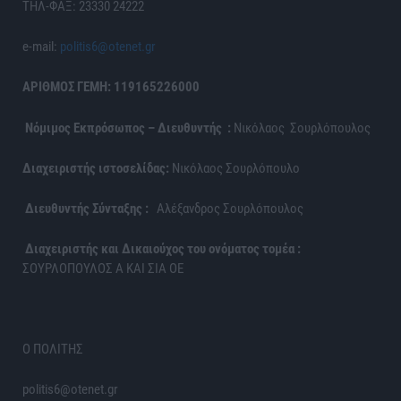
ΤΗΛ-ΦΑΞ: 23330 24222
e-mail:
politis6@otenet.gr
ΑΡΙΘΜΟΣ ΓΕΜΗ: 119165226000
Νόμιμος Εκπρόσωπος – Διευθυντής :
Νικόλαος Σουρλόπουλος
Διαχειριστής ιστοσελίδας:
Νικόλαος Σουρλόπουλο
Διευθυντής Σύνταξης :
Αλέξανδρος Σουρλόπουλος
Διαχειριστής και Δικαιούχος του ονόματος τομέα :
ΣΟΥΡΛΟΠΟΥΛΟΣ Α ΚΑΙ ΣΙΑ ΟΕ
Ο ΠΟΛΙΤΗΣ
politis6@otenet.gr