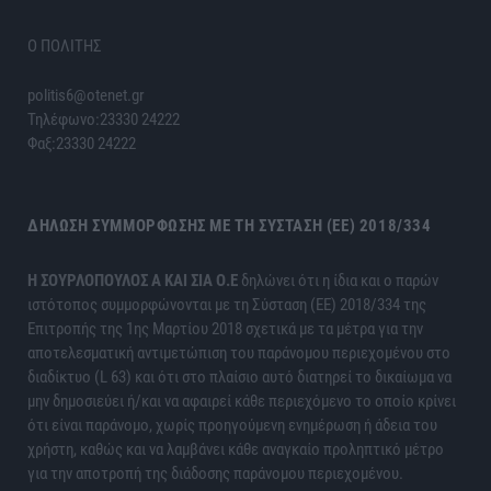
Ο ΠΟΛΙΤΗΣ
politis6@otenet.gr
Τηλέφωνο:23330 24222
Φαξ:23330 24222
ΔΉΛΩΣΗ ΣΥΜΜΌΡΦΩΣΗΣ ΜΕ ΤΗ ΣΎΣΤΑΣΗ (ΕΕ) 2018/334
H ΣΟΥΡΛΟΠΟΥΛΟΣ Α ΚΑΙ ΣΙΑ Ο.Ε
δηλώνει ότι η ίδια και ο παρών
ιστότοπος συμμορφώνονται με τη Σύσταση (ΕΕ) 2018/334 της
Επιτροπής της 1ης Μαρτίου 2018 σχετικά με τα μέτρα για την
αποτελεσματική αντιμετώπιση του παράνομου περιεχομένου στο
διαδίκτυο (L 63) και ότι στο πλαίσιο αυτό διατηρεί το δικαίωμα να
μην δημοσιεύει ή/και να αφαιρεί κάθε περιεχόμενο το οποίο κρίνει
ότι είναι παράνομο, χωρίς προηγούμενη ενημέρωση ή άδεια του
χρήστη, καθώς και να λαμβάνει κάθε αναγκαίο προληπτικό μέτρο
για την αποτροπή της διάδοσης παράνομου περιεχομένου.