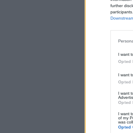
further disc
participants
Downstream 
Persona
I want t
Opted 
I want t
Opted 
I want 
Advertis
Opted 
I want t
of my P
was col
Opted 