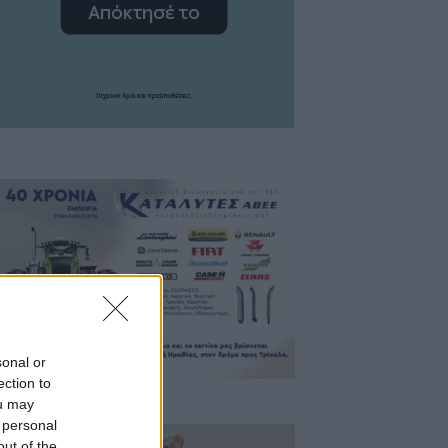
sonal or
ection to
ou may
 personal
out of the