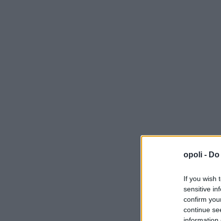
opoli -
Do 
If you wish 
sensitive in
confirm you
continue se
information 