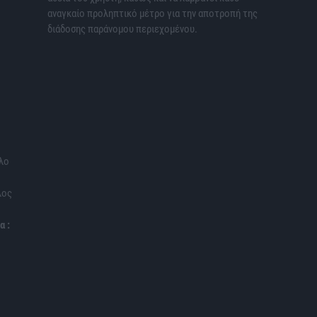
αναγκαίο προληπτικό μέτρο για την αποτροπή της
διάδοσης παράνομου περιεχομένου.
λο
λος
α :