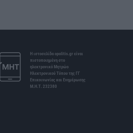
Η ιστοσελίδα opolitis.gr είναι
πιστοποιημένη στο
ηλεκτρονικό Μητρώο
Ηλεκτρονικού Τύπου της ΓΓ
Επικοινωνίας και Ενημέρωσης
Μ.Η.Τ. 232380