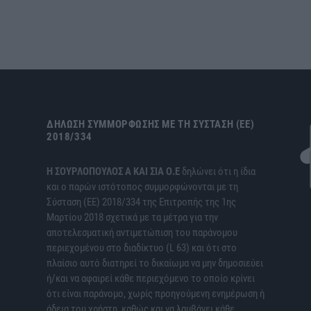
ΔΉΛΩΣΗ ΣΥΜΜΌΡΦΩΣΗΣ ΜΕ ΤΗ ΣΎΣΤΑΣΗ (ΕΕ)
2018/334
H ΣΟΥΡΛΟΠΟΥΛΟΣ Α ΚΑΙ ΣΙΑ Ο.Ε
δηλώνει ότι η ίδια
και ο παρών ιστότοπος συμμορφώνονται με τη
Σύσταση (ΕΕ) 2018/334 της Επιτροπής της 1ης
Μαρτίου 2018 σχετικά με τα μέτρα για την
αποτελεσματική αντιμετώπιση του παράνομου
περιεχομένου στο διαδίκτυο (L 63) και ότι στο
πλαίσιο αυτό διατηρεί το δικαίωμα να μην δημοσιεύει
ή/και να αφαιρεί κάθε περιεχόμενο το οποίο κρίνει
ότι είναι παράνομο, χωρίς προηγούμενη ενημέρωση ή
άδεια του χρήστη, καθώς και να λαμβάνει κάθε