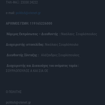
ΤΗΛ-ΦΑΞ: 23330 24222
e-mail:
politis6@otenet.gr
ΑΡΙΘΜΟΣ ΓΕΜΗ: 119165226000
Νόμιμος Εκπρόσωπος – Διευθυντής :
Νικόλαος Σουρλόπουλος
Διαχειριστής ιστοσελίδας:
Νικόλαος Σουρλόπουλο
Διευθυντής Σύνταξης :
Αλέξανδρος Σουρλόπουλος
Διαχειριστής και Δικαιούχος του ονόματος τομέα :
ΣΟΥΡΛΟΠΟΥΛΟΣ Α ΚΑΙ ΣΙΑ ΟΕ
Ο ΠΟΛΙΤΗΣ
politis6@otenet.gr