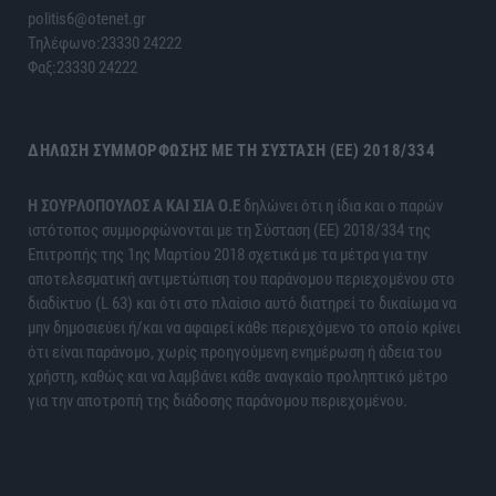
politis6@otenet.gr
Τηλέφωνο:23330 24222
Φαξ:23330 24222
ΔΉΛΩΣΗ ΣΥΜΜΌΡΦΩΣΗΣ ΜΕ ΤΗ ΣΎΣΤΑΣΗ (ΕΕ) 2018/334
H ΣΟΥΡΛΟΠΟΥΛΟΣ Α ΚΑΙ ΣΙΑ Ο.Ε
δηλώνει ότι η ίδια και ο παρών
ιστότοπος συμμορφώνονται με τη Σύσταση (ΕΕ) 2018/334 της
Επιτροπής της 1ης Μαρτίου 2018 σχετικά με τα μέτρα για την
αποτελεσματική αντιμετώπιση του παράνομου περιεχομένου στο
διαδίκτυο (L 63) και ότι στο πλαίσιο αυτό διατηρεί το δικαίωμα να
μην δημοσιεύει ή/και να αφαιρεί κάθε περιεχόμενο το οποίο κρίνει
ότι είναι παράνομο, χωρίς προηγούμενη ενημέρωση ή άδεια του
χρήστη, καθώς και να λαμβάνει κάθε αναγκαίο προληπτικό μέτρο
για την αποτροπή της διάδοσης παράνομου περιεχομένου.