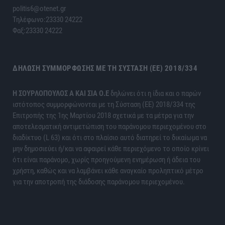
politis6@otenet.gr
Τηλέφωνο:23330 24222
Φαξ:23330 24222
ΔΉΛΩΣΗ ΣΥΜΜΌΡΦΩΣΗΣ ΜΕ ΤΗ ΣΎΣΤΑΣΗ (ΕΕ) 2018/334
H ΣΟΥΡΛΟΠΟΥΛΟΣ Α ΚΑΙ ΣΙΑ Ο.Ε
δηλώνει ότι η ίδια και ο παρών
ιστότοπος συμμορφώνονται με τη Σύσταση (ΕΕ) 2018/334 της
Επιτροπής της 1ης Μαρτίου 2018 σχετικά με τα μέτρα για την
αποτελεσματική αντιμετώπιση του παράνομου περιεχομένου στο
διαδίκτυο (L 63) και ότι στο πλαίσιο αυτό διατηρεί το δικαίωμα να
μην δημοσιεύει ή/και να αφαιρεί κάθε περιεχόμενο το οποίο κρίνει
ότι είναι παράνομο, χωρίς προηγούμενη ενημέρωση ή άδεια του
χρήστη, καθώς και να λαμβάνει κάθε αναγκαίο προληπτικό μέτρο
για την αποτροπή της διάδοσης παράνομου περιεχομένου.