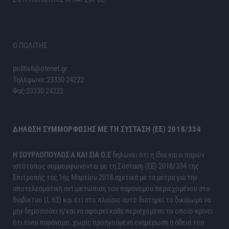
Ο ΠΟΛΙΤΗΣ
politis6@otenet.gr
Τηλέφωνο:23330 24222
Φαξ:23330 24222
ΔΉΛΩΣΗ ΣΥΜΜΌΡΦΩΣΗΣ ΜΕ ΤΗ ΣΎΣΤΑΣΗ (ΕΕ) 2018/334
H ΣΟΥΡΛΟΠΟΥΛΟΣ Α ΚΑΙ ΣΙΑ Ο.Ε
δηλώνει ότι η ίδια και ο παρών
ιστότοπος συμμορφώνονται με τη Σύσταση (ΕΕ) 2018/334 της
Επιτροπής της 1ης Μαρτίου 2018 σχετικά με τα μέτρα για την
αποτελεσματική αντιμετώπιση του παράνομου περιεχομένου στο
διαδίκτυο (L 63) και ότι στο πλαίσιο αυτό διατηρεί το δικαίωμα να
μην δημοσιεύει ή/και να αφαιρεί κάθε περιεχόμενο το οποίο κρίνει
ότι είναι παράνομο, χωρίς προηγούμενη ενημέρωση ή άδεια του