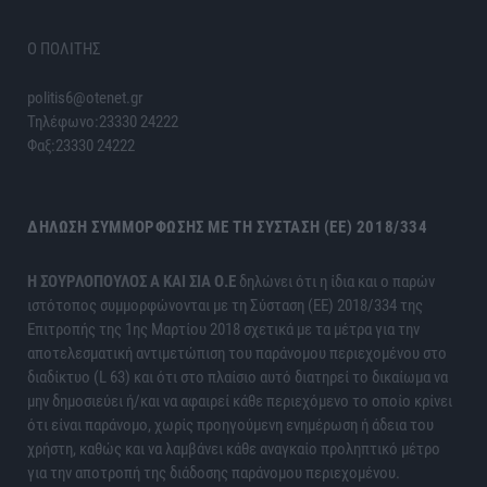
Ο ΠΟΛΙΤΗΣ
politis6@otenet.gr
Τηλέφωνο:23330 24222
Φαξ:23330 24222
ΔΉΛΩΣΗ ΣΥΜΜΌΡΦΩΣΗΣ ΜΕ ΤΗ ΣΎΣΤΑΣΗ (ΕΕ) 2018/334
H ΣΟΥΡΛΟΠΟΥΛΟΣ Α ΚΑΙ ΣΙΑ Ο.Ε
δηλώνει ότι η ίδια και ο παρών
ιστότοπος συμμορφώνονται με τη Σύσταση (ΕΕ) 2018/334 της
Επιτροπής της 1ης Μαρτίου 2018 σχετικά με τα μέτρα για την
αποτελεσματική αντιμετώπιση του παράνομου περιεχομένου στο
διαδίκτυο (L 63) και ότι στο πλαίσιο αυτό διατηρεί το δικαίωμα να
μην δημοσιεύει ή/και να αφαιρεί κάθε περιεχόμενο το οποίο κρίνει
ότι είναι παράνομο, χωρίς προηγούμενη ενημέρωση ή άδεια του
χρήστη, καθώς και να λαμβάνει κάθε αναγκαίο προληπτικό μέτρο
για την αποτροπή της διάδοσης παράνομου περιεχομένου.