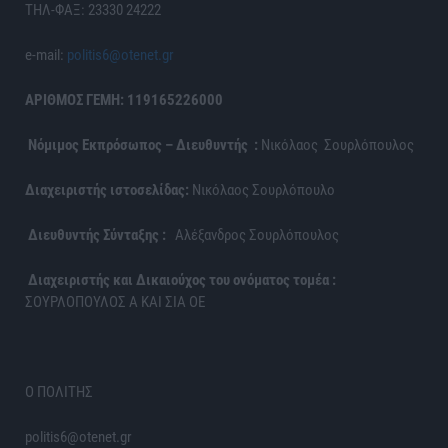
ΤΗΛ-ΦΑΞ: 23330 24222
e-mail:
politis6@otenet.gr
ΑΡΙΘΜΟΣ ΓΕΜΗ: 119165226000
Νόμιμος Εκπρόσωπος – Διευθυντής :
Νικόλαος Σουρλόπουλος
Διαχειριστής ιστοσελίδας:
Νικόλαος Σουρλόπουλο
Διευθυντής Σύνταξης :
Αλέξανδρος Σουρλόπουλος
Διαχειριστής και Δικαιούχος του ονόματος τομέα :
ΣΟΥΡΛΟΠΟΥΛΟΣ Α ΚΑΙ ΣΙΑ ΟΕ
Ο ΠΟΛΙΤΗΣ
politis6@otenet.gr