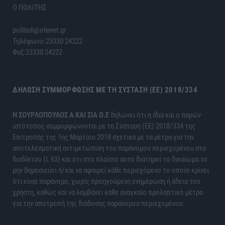
Ο ΠΟΛΙΤΗΣ
politis6@otenet.gr
Τηλέφωνο:23330 24222
Φαξ:23330 24222
ΔΉΛΩΣΗ ΣΥΜΜΌΡΦΩΣΗΣ ΜΕ ΤΗ ΣΎΣΤΑΣΗ (ΕΕ) 2018/334
H ΣΟΥΡΛΟΠΟΥΛΟΣ Α ΚΑΙ ΣΙΑ Ο.Ε
δηλώνει ότι η ίδια και ο παρών
ιστότοπος συμμορφώνονται με τη Σύσταση (ΕΕ) 2018/334 της
Επιτροπής της 1ης Μαρτίου 2018 σχετικά με τα μέτρα για την
αποτελεσματική αντιμετώπιση του παράνομου περιεχομένου στο
διαδίκτυο (L 63) και ότι στο πλαίσιο αυτό διατηρεί το δικαίωμα να
μην δημοσιεύει ή/και να αφαιρεί κάθε περιεχόμενο το οποίο κρίνει
ότι είναι παράνομο, χωρίς προηγούμενη ενημέρωση ή άδεια του
χρήστη, καθώς και να λαμβάνει κάθε αναγκαίο προληπτικό μέτρο
για την αποτροπή της διάδοσης παράνομου περιεχομένου.