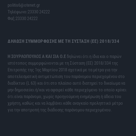
politis6@otenet.gr
Τηλέφωνο:23330 24222
Φαξ:23330 24222
ΔΉΛΩΣΗ ΣΥΜΜΌΡΦΩΣΗΣ ΜΕ ΤΗ ΣΎΣΤΑΣΗ (ΕΕ) 2018/334
H ΣΟΥΡΛΟΠΟΥΛΟΣ Α ΚΑΙ ΣΙΑ Ο.Ε
δηλώνει ότι η ίδια και ο παρών
ιστότοπος συμμορφώνονται με τη Σύσταση (ΕΕ) 2018/334 της
Επιτροπής της 1ης Μαρτίου 2018 σχετικά με τα μέτρα για την
αποτελεσματική αντιμετώπιση του παράνομου περιεχομένου στο
διαδίκτυο (L 63) και ότι στο πλαίσιο αυτό διατηρεί το δικαίωμα να
μην δημοσιεύει ή/και να αφαιρεί κάθε περιεχόμενο το οποίο κρίνει
ότι είναι παράνομο, χωρίς προηγούμενη ενημέρωση ή άδεια του
χρήστη, καθώς και να λαμβάνει κάθε αναγκαίο προληπτικό μέτρο
για την αποτροπή της διάδοσης παράνομου περιεχομένου.