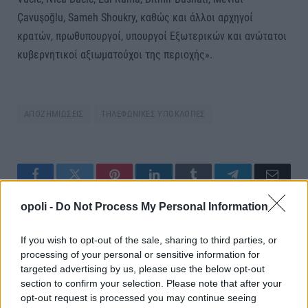
Çavuşoğlu, Sameh Shoukry, καθώς και άλλοι αρχηγοί
κρατών, πρωθυπουργοί, υπουργοί Εξωτερικών και ανώτατοι
κυβερνητικοί αξιωματούχοι της περιοχής».
ΑΠΟΖΗΜΙΩΣΕΙΣ
ΤΗΛΕΦΩΝΙΚΕΣ ΥΠΟΚΛΟΠΕΣ
Facebook
Twitter
Pinterest
LinkedIn
Tumblr
Telegram
Email
opoli -
Do Not Process My Personal Information
PREVIOUS ARTICLE
NEXT ARTICLE
If you wish to opt-out of the sale, sharing to third parties, or
Συνεχίζεται η δίκη για τα Τέμπη,
Δύο δημοσιογράφοι υπό
processing of your personal or sensitive information for
στη δικογραφία τα βίντεο της
κράτηση στην Τουρκία ενόψει
targeted advertising by us, please use the below opt-out
εμπορικής αμαξοστοιχίας
της Συνόδου του ΝΑΤΟ
section to confirm your selection. Please note that after your
opt-out request is processed you may continue seeing