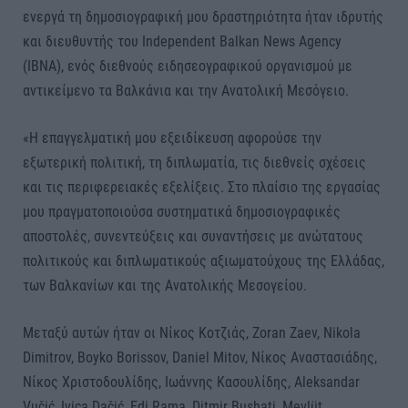
ενεργά τη δημοσιογραφική μου δραστηριότητα ήταν ιδρυτής
και διευθυντής του Independent Balkan News Agency
(IBNA), ενός διεθνούς ειδησεογραφικού οργανισμού με
αντικείμενο τα Βαλκάνια και την Ανατολική Μεσόγειο.
«Η επαγγελματική μου εξειδίκευση αφορούσε την
εξωτερική πολιτική, τη διπλωματία, τις διεθνείς σχέσεις
και τις περιφερειακές εξελίξεις. Στο πλαίσιο της εργασίας
μου πραγματοποιούσα συστηματικά δημοσιογραφικές
αποστολές, συνεντεύξεις και συναντήσεις με ανώτατους
πολιτικούς και διπλωματικούς αξιωματούχους της Ελλάδας,
των Βαλκανίων και της Ανατολικής Μεσογείου.
Μεταξύ αυτών ήταν οι Νίκος Κοτζιάς, Zoran Zaev, Nikola
Dimitrov, Boyko Borissov, Daniel Mitov, Νίκος Αναστασιάδης,
Νίκος Χριστοδουλίδης, Ιωάννης Κασουλίδης, Aleksandar
Vučić, Ivica Dačić, Edi Rama, Ditmir Bushati, Mevlüt