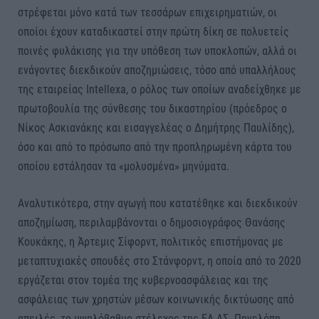
στρέφεται μόνο κατά των τεσσάρων επιχειρηματιών, οι
οποίοι έχουν καταδικαστεί στην πρώτη δίκη σε πολυετείς
ποινές φυλάκισης για την υπόθεση των υποκλοπών, αλλά οι
ενάγοντες διεκδικούν αποζημιώσεις, τόσο από υπαλλήλους
της εταιρείας Intellexa, ο ρόλος των οποίων αναδείχθηκε με
πρωτοβουλία της σύνθεσης του δικαστηρίου (πρόεδρος ο
Νίκος Ασκιανάκης και εισαγγελέας ο Δημήτρης Παυλίδης),
όσο και από το πρόσωπο από την προπληρωμένη κάρτα του
οποίου εστάλησαν τα «μολυσμένα» μηνύματα.
Αναλυτικότερα, στην αγωγή που κατατέθηκε και διεκδικούν
αποζημίωση, περιλαμβάνονται ο δημοσιογράφος Θανάσης
Κουκάκης, η Άρτεμις Σίφορντ, πολιτικός επιστήμονας με
μεταπτυχιακές σπουδές στο Στάνφορντ, η οποία από το 2020
εργάζεται στον τομέα της κυβερνοασφάλειας και της
ασφάλειας των χρηστών μέσων κοινωνικής δικτύωσης από
απειλές, το υψηλόβαθμο στέλεχος της ΕΛ.ΑΣ. Πηνελόπη