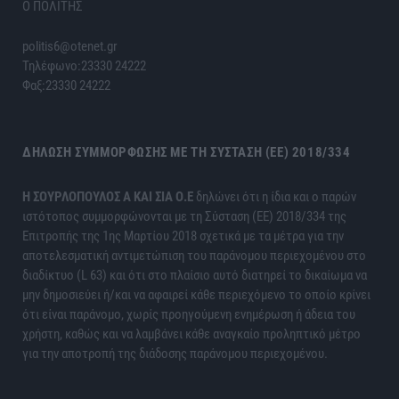
Ο ΠΟΛΙΤΗΣ
politis6@otenet.gr
Τηλέφωνο:23330 24222
Φαξ:23330 24222
ΔΉΛΩΣΗ ΣΥΜΜΌΡΦΩΣΗΣ ΜΕ ΤΗ ΣΎΣΤΑΣΗ (ΕΕ) 2018/334
H ΣΟΥΡΛΟΠΟΥΛΟΣ Α ΚΑΙ ΣΙΑ Ο.Ε
δηλώνει ότι η ίδια και ο παρών
ιστότοπος συμμορφώνονται με τη Σύσταση (ΕΕ) 2018/334 της
Επιτροπής της 1ης Μαρτίου 2018 σχετικά με τα μέτρα για την
αποτελεσματική αντιμετώπιση του παράνομου περιεχομένου στο
διαδίκτυο (L 63) και ότι στο πλαίσιο αυτό διατηρεί το δικαίωμα να
μην δημοσιεύει ή/και να αφαιρεί κάθε περιεχόμενο το οποίο κρίνει
ότι είναι παράνομο, χωρίς προηγούμενη ενημέρωση ή άδεια του
χρήστη, καθώς και να λαμβάνει κάθε αναγκαίο προληπτικό μέτρο
για την αποτροπή της διάδοσης παράνομου περιεχομένου.