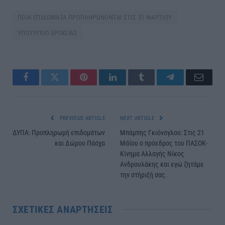
ΠΟΙΑ ΕΠΙΔΟΜΑΤΑ ΠΡΟΠΛΗΡΩΝΟΝΤΑΙ ΣΤΙΣ 31 ΜΑΡΤΙΟΥ
ΥΠΟΥΡΓΕΙΟ ΕΡΓΑΣΙΑΣ
Facebook
Twitter
Pinterest
LinkedIn
Tumblr
Telegram
Email
PREVIOUS ARTICLE
NEXT ARTICLE
ΔΥΠΑ: Προπληρωμή επιδομάτων
Μπάμπης Γκιόνογλου: Στις 21
και Δώρου Πάσχα
Μάϊου ο πρόεδρος του ΠΑΣΟΚ-
Κίνημα Αλλαγής Νίκος
Ανδρουλάκης και εγώ ζητάμε
την στήριξή σας.
ΣΧΕΤΙΚΈΣ ΑΝΑΡΤΉΣΕΙΣ