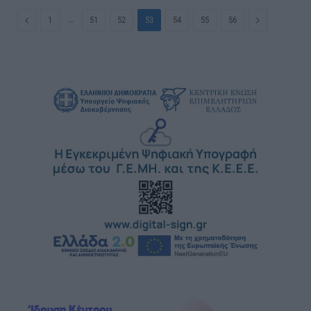
Previous
…
Next
1
51
52
53
54
55
56