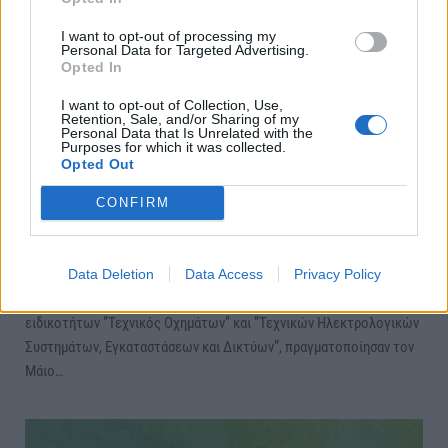
I want to opt-out of processing my
Personal Data for Targeted Advertising.
Opted In
I want to opt-out of Collection, Use,
Retention, Sale, and/or Sharing of my
Personal Data that Is Unrelated with the
Purposes for which it was collected.
Opted Out
Ευρωπαϊκό Πρόγραμμα Erasmus+ του ΕΠΑ.Λ.
Αλεξάνδρειας στην Βαρκελώνη και στη
CONFIRM
Βαλένθια
ΑΛΕΞΑΝΔΡΕΙΑ
Πέμπτη, 23 Ιουνίου 2022 11:10 ΠΜ
Ο Πολίτης
Data Deletion
Data Access
Privacy Policy
Μαθητές και εκπαιδευτικοί του ΕΠΑ.Λ. Αλεξάνδρειας των
ειδικοτήτων ”Τεχνικός Οχημάτων” και ”Τεχνικών Ηλεκτρολογικών
Συστημάτων, Εγκαταστάσεων και Δικτύων”, πραγματοποίησαν τον
Μάιο…