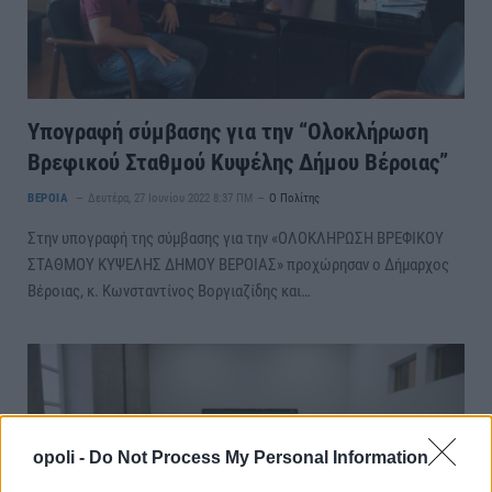
Υπογραφή σύμβασης για την “Ολοκλήρωση
Βρεφικού Σταθμού Κυψέλης Δήμου Βέροιας”
ΒΕΡΟΙΑ
Δευτέρα, 27 Ιουνίου 2022 8:37 ΠΜ
Ο Πολίτης
Στην υπογραφή της σύμβασης για την «ΟΛΟΚΛΗΡΩΣΗ ΒΡΕΦΙΚΟΥ
ΣΤΑΘΜΟΥ ΚΥΨΕΛΗΣ ΔΗΜΟΥ ΒΕΡΟΙΑΣ» προχώρησαν ο Δήμαρχος
Βέροιας, κ. Κωνσταντίνος Βοργιαζίδης και…
opoli -
Do Not Process My Personal Information