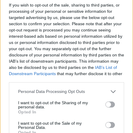
If you wish to opt-out of the sale, sharing to third parties, or
processing of your personal or sensitive information for
targeted advertising by us, please use the below opt-out
section to confirm your selection. Please note that after your
opt-out request is processed you may continue seeing
1ο ΓΕΝΙΚΟ ΛΥΚΕΙΟ ΑΛΕΞΑΝΔΡΕΙΑΣ:
interest-based ads based on personal information utilized by
us or personal information disclosed to third parties prior to
Διαδικασίες εγγραφής στην Α΄ τάξη –
your opt-out. You may separately opt-out of the further
ανανεώσεις εγγραφών – μετεγγραφές στα
disclosure of your personal information by third parties on the
ΕΠΑ.Λ.
IAB’s list of downstream participants. This information may
also be disclosed by us to third parties on the
IAB’s List of
ΕΚΠΑΙΔΕΥΣΗ
Παρασκευή, 24 Ιουνίου 2022 10:37 ΠΜ
Ο Πολίτης
Downstream Participants
that may further disclose it to other
third parties.
Σύμφωνα με την Υπουργική Απόφαση 74889/Α7/217-06-2022 (ΦΕΚ
Β’ 3101/17.06.2022) του ΥΠΑΙ.Θ. , «Ηλεκτρονικές αιτήσεις
Personal Data Processing Opt Outs
εγγραφής, ανανέωσης εγγραφής ή μετεγγραφής σε…
I want to opt-out of the Sharing of my
personal data.
Opted In
I want to opt-out of the Sale of my
Personal Data.
Opted In