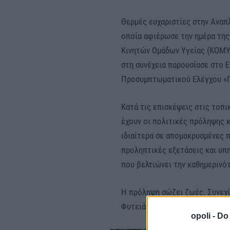
Θερμές ευχαριστίες στην Αναπ
οποία αφιέρωσε την ημέρα της
Κινητών Ομάδων Υγείας (ΚΟΜΥ)
στη συνέχεια παρουσίασε στο 
Προσυμπτωματικού Ελέγχου 
Κατά τις επισκέψεις στις τοπ
έχουν οι πολιτικές πρόληψης κ
ιδιαίτερα σε απομακρυσμένες 
προληπτικές εξετάσεις και υπη
που βελτιώνει την καθημερινότ
Η πρόληψη σώζει ζωές. Συνεχί
Φυτειά και το Αρκοχώρι μέχρι 
opoli -
Do 