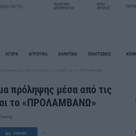
ΠΟΛΙΤΙΚΗ
ΟΡΟΙ
Δράμα:Η γιορτή της Μεταμορφώσεως του Σωτήρος στον ιερό βράχο της Πρασινάδας
ΤΑΥΤ
ΑΠΟΡΡΗΤΟΥ
ΧΡΗΣΗΣ
ΑΓΟΡΑ
ΑΓΡΟΤΙΚΑ
ΑΘΛΗΤΙΚΑ
ΠΟΛΙΤΙΣΜΟΣ
ΚΟΙΝ
μα πρόληψης μέσα από τις δράσεις των ΚΟΜΥ και το «ΠΡΟΛΑΜΒΑΝΩ»
μα πρόληψης μέσα από τις
και το «ΠΡΟΛΑΜΒΑΝΩ»
Πολίτης
LinkedIn