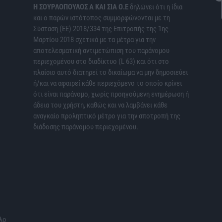
H ΣΟΥΡΛΟΠΟΥΛΟΣ Α ΚΑΙ ΣΙΑ Ο.Ε
δηλώνει ότι η ίδια
και ο παρών ιστότοπος συμμορφώνονται με τη
Σύσταση (ΕΕ) 2018/334 της Επιτροπής της 1ης
Μαρτίου 2018 σχετικά με τα μέτρα για την
αποτελεσματική αντιμετώπιση του παράνομου
περιεχομένου στο διαδίκτυο (L 63) και ότι στο
πλαίσιο αυτό διατηρεί το δικαίωμα να μην δημοσιεύει
ή/και να αφαιρεί κάθε περιεχόμενο το οποίο κρίνει
ότι είναι παράνομο, χωρίς προηγούμενη ενημέρωση ή
άδεια του χρήστη, καθώς και να λαμβάνει κάθε
αναγκαίο προληπτικό μέτρο για την αποτροπή της
διάδοσης παράνομου περιεχομένου.
λο