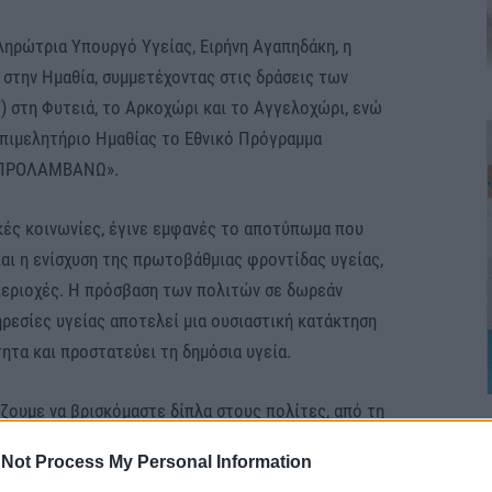
ληρώτρια Υπουργό Υγείας, Ειρήνη Αγαπηδάκη, η
 στην Ημαθία, συμμετέχοντας στις δράσεις των
 στη Φυτειά, το Αρκοχώρι και το Αγγελοχώρι, ενώ
Επιμελητήριο Ημαθίας το Εθνικό Πρόγραμμα
«ΠΡΟΛΑΜΒΑΝΩ».
ικές κοινωνίες, έγινε εμφανές το αποτύπωμα που
αι η ενίσχυση της πρωτοβάθμιας φροντίδας υγείας,
περιοχές. Η πρόσβαση των πολιτών σε δωρεάν
ρεσίες υγείας αποτελεί μια ουσιαστική κατάκτηση
ητα και προστατεύει τη δημόσια υγεία.
ζουμε να βρισκόμαστε δίπλα στους πολίτες, από τη
το Αγγελοχώρι και κάθε κοινότητα της Ημαθίας.
Not Process My Personal Information