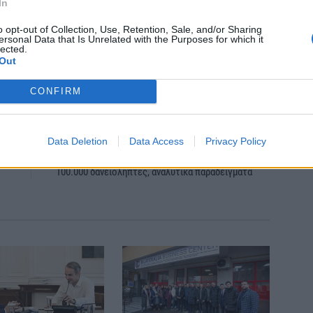
In
o opt-out of Collection, Use, Retention, Sale, and/or Sharing
ersonal Data that Is Unrelated with the Purposes for which it
lected.
Out
itter
Pinterest
LinkedIn
Tumblr
Telegram
Email
CONFIRM
LE
NEXT ARTICLE
 –
Ψηφίζεται σήμερα στη Βουλή η νέα ρύθμιση για
Data Deletion
Data Access
Privacy Policy
ού
τα κόκκινα δάνεια – Ποια τα άμεσα οφέλη για
100.000 δανειολήπτες, αναλυτικά παραδείγματα