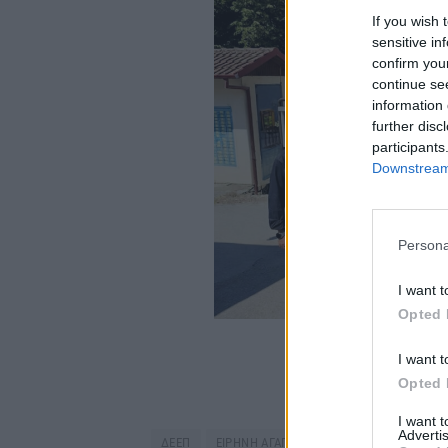
If you wish 
sensitive in
confirm you
continue se
information 
further disc
participants
Downstream 
Persona
I want t
Opted 
I want t
Opted 
I want 
Advertis
ΔΕΕΠ
ΕΙΡΗΝΗ ΑΓΑΠΗΔΑΚΗ
ΠΡΟΛΑΜΒΑΝΩ