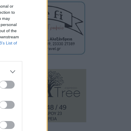
sonal or
ection to
ou may
 personal
out of the
 downstream
B’s List of