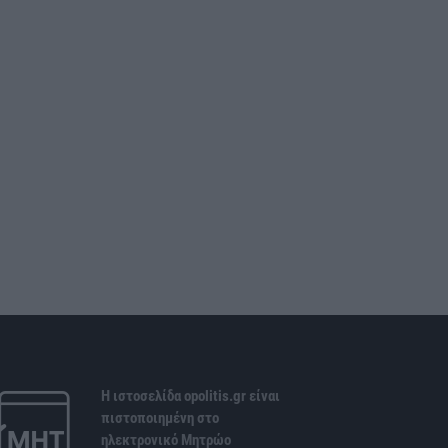
Η ιστοσελίδα opolitis.gr είναι
πιστοποιημένη στο
ηλεκτρονικό Μητρώο