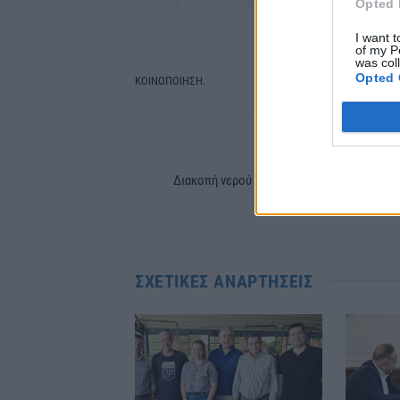
Opted 
I want t
of my P
was col
Opted 
ΚΟΙΝΟΠΟΙΗΣΗ.
Facebook
Tw
PREVIOUS ARTIC
Διακοπή νερού σε τμήμα της Αλεξάνδρειας
Δείτε π
ΣΧΕΤΙΚΈΣ ΑΝΑΡΤΉΣΕΙΣ