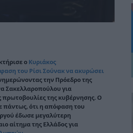
κτήρισε ο
Κυριάκος
φαση του
Ρίσι Σούνακ
να ακυρώσει
νημερώνοντας την Πρόεδρο της
να Σακελλαροπούλου
για
ς πρωτοβουλίες της κυβέρνησης
. Ο
ε πάντως, ότι
η απόφαση του
ργού έδωσε μεγαλύτερη
ιο αίτημα της Ελλάδος για