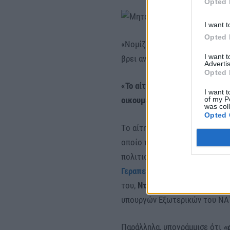
Opted 
I want t
Opted 
«Νομίζω λοιπόν ότι μπορούμε ν
I want 
βρει ανταπόκριση
αργά ή γρήγ
Advertis
Opted 
«Το αίτημα για τα Γλυπτά προκύ
I want t
of my P
οικουμενικές πολιτιστικές αξ
was col
Opted 
Tο αίτημα για την επανένωση 
οποίο προκύπτει από το δίκαιο
πολιτιστικές αξίες τόνισε ο 
Γεραπετρίτης,
ερωτηθείς για 
του,
Ντέιβιντ Κάμερον
, κατά 
υπουργών Εξωτερικών του ΝΑΤ
Παράλληλα, υπογράμμισε ότι
«