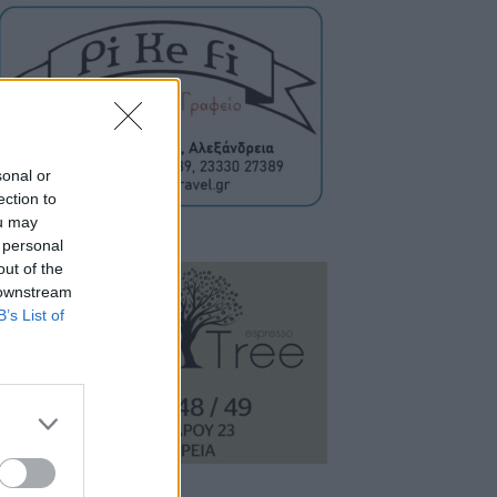
sonal or
ection to
ou may
 personal
out of the
 downstream
B’s List of