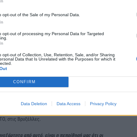
In
o opt-out of the Sale of my Personal Data.
In
α ελπίζουμε ότι το δίκαιο αίτημα της χώρας μας θα
to opt-out of processing my Personal Data for Targeted
ορα»
πρόσθεσε η κ. Σακελλαροπούλου.
ing.
In
πτει από το δίκαιο, την ιστορία και τις
o opt-out of Collection, Use, Retention, Sale, and/or Sharing
ersonal Data that Is Unrelated with the Purposes for which it
ίες»
lected.
Out
των Γλυπτών του Παρθενώνα είναι ένα αίτημα το
CONFIRM
, από την ιστορία και από τις οικουμενικές
υπουργός Εξωτερικών,
Γιώργος
τη συνάντησή του με τον Βρετανό ομόλογο
Data Deletion
Data Access
Privacy Policy
την άφιξή του για τη δεύτερη ημέρα της Συνόδου των
Ο, στις Βρυξέλλες.
ανεξάρτητα από αυτό, είναι η πεποίθησή μας ότι οι