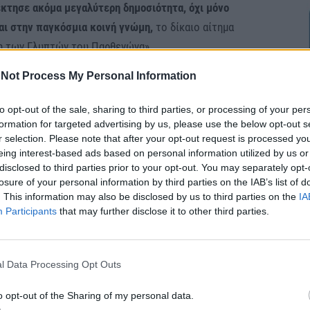
έκτησε ακόμα μεγαλύτερη δημοσιότητα, όχι μόνο
αι στην παγκόσμια κοινή γνώμη,
το δίκαιο αίτημα
ση των Γλυπτών του Παρθενώνα».
Not Process My Personal Information
ο δίκαιο αίτημα της χώρας μας θα βρει
to opt-out of the sale, sharing to third parties, or processing of your per
formation for targeted advertising by us, please use the below opt-out s
r selection. Please note that after your opt-out request is processed y
νέβησαν στο Λονδίνο.
Αυτό που βρίσκω σημαντικό,
eing interest-based ads based on personal information utilized by us or
μβολο όχι μόνο της κλασικής περιόδου, αλλά
disclosed to third parties prior to your opt-out. You may separately opt-
πολιτιστική κληρονομιά
γιατί είναι το σύμβολο της
losure of your personal information by third parties on the IAB’s list of
. This information may also be disclosed by us to third parties on the
IA
 επανένωση λοιπόν των Γλυπτών που είναι ένα
Participants
that may further disclose it to other third parties.
την αρχή της σύστασης του κράτος και πλέον έχει
ό το θεωρώ πολύ σημαντικό την κατανόηση και την
 γνώμη, τη βρετανική κοινή γνώμη. Και αυτό είναι
l Data Processing Opt Outs
ποια θέματα δεν λύνονται αυτόματα. Θέλουν
 της η Πρόεδρος της Δημοκρατίας.
o opt-out of the Sharing of my personal data.