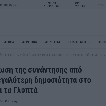
ΠΟΛΙΤΙΚΗ
ΟΡΟΙ
Μητέρα και γιος τα θύματα του τροχαίου δυστυχήματος στην Παλαιοκώμη στις Σέρρες
ΤΑΥΤΟ
ΑΠΟΡΡΗΤΟΥ
ΧΡΗΣΗΣ
ΑΓΟΡΑ
ΑΓΡΟΤΙΚΑ
ΑΘΛΗΤΙΚΑ
ΠΟΛΙΤΙΣΜΟΣ
ΚΟΙΝ
ντησης από τον Σούνακ έδωσε μεγαλύτερη δημοσιότητα στο δίκαιο αίτημά μας για τα Γ
ωση της συνάντησης από
εγαλύτερη δημοσιότητα στο
α τα Γλυπτά
Από
Ο Πολίτης