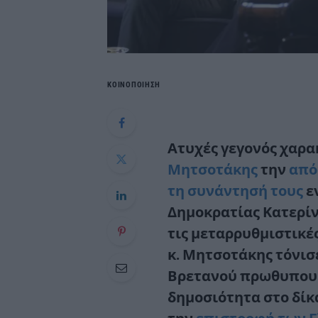
ΚΟΙΝΟΠΟΙΗΣΗ
Ατυχές γεγονός
χαρα
Μητσοτάκης
την
από
τη συνάντησή τους
ε
Δημοκρατίας
Κατερί
τις
μεταρρυθμιστικέ
κ. Μητσοτάκης τόνισ
Βρετανού πρωθυπου
δημοσιότητα στο δίκα