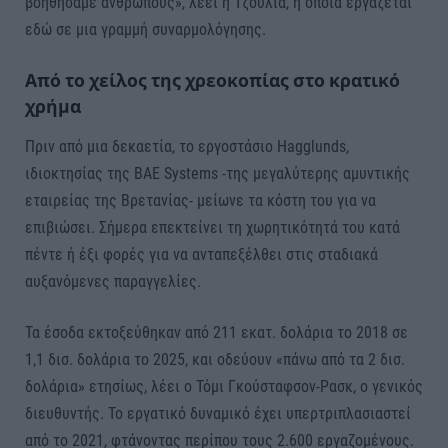
βοηθήσαμε ανθρώπους», λέει η Τζούλια, η οποία εργάζεται
εδώ σε μια γραμμή συναρμολόγησης.
Από το χείλος της χρεοκοπίας στο κρατικό
χρήμα
Πριν από μια δεκαετία, το εργοστάσιο Hagglunds,
ιδιοκτησίας της BAE Systems -της μεγαλύτερης αμυντικής
εταιρείας της Βρετανίας- μείωνε τα κόστη του για να
επιβιώσει. Σήμερα επεκτείνει τη χωρητικότητά του κατά
πέντε ή έξι φορές για να ανταπεξέλθει στις σταδιακά
αυξανόμενες παραγγελίες.
Τα έσοδα εκτοξεύθηκαν από 211 εκατ. δολάρια το 2018 σε
1,1 δισ. δολάρια το 2025, και οδεύουν «πάνω από τα 2 δισ.
δολάρια» ετησίως, λέει ο Τόμι Γκούσταφσον-Ρασκ, ο γενικός
διευθυντής. Το εργατικό δυναμικό έχει υπερτριπλασιαστεί
από το 2021, φτάνοντας περίπου τους 2.600 εργαζομένους.