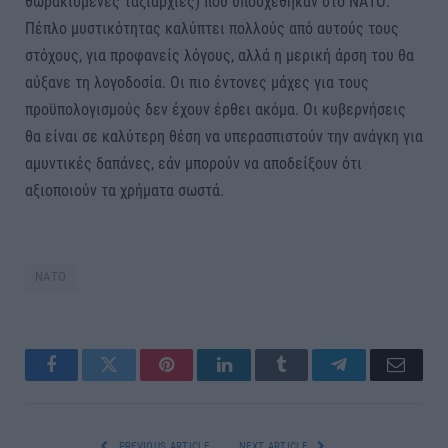
θωρακισμένες ταξιαρχίες) που υποσχέθηκαν στο ΝΑΤΟ.
Πέπλο μυστικότητας καλύπτει πολλούς από αυτούς τους
στόχους, για προφανείς λόγους, αλλά η μερική άρση του θα
αύξανε τη λογοδοσία. Οι πιο έντονες μάχες για τους
προϋπολογισμούς δεν έχουν έρθει ακόμα. Οι κυβερνήσεις
θα είναι σε καλύτερη θέση να υπερασπιστούν την ανάγκη για
αμυντικές δαπάνες, εάν μπορούν να αποδείξουν ότι
αξιοποιούν τα χρήματα σωστά.
ΝΑΤΟ
Facebook
Twitter
Pinterest
LinkedIn
Tumblr
Telegram
Email
PREVIOUS ARTICLE
NEXT ARTICLE