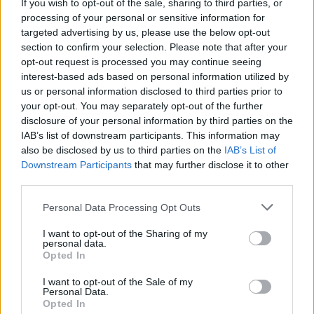
If you wish to opt-out of the sale, sharing to third parties, or
διαθέτουν τόσο αριστερούς λαϊκιστές, που αντιτίθενται
processing of your personal or sensitive information for
στις αμυντικές δαπάνες για κοινωνικούς λόγους, όσο και
targeted advertising by us, please use the below opt-out
section to confirm your selection. Please note that after your
δεξιούς λαϊκιστές, που δεν βλέπουν τη Ρωσία ως απειλή. Η
opt-out request is processed you may continue seeing
δημοσιονομική πλευρά θα είναι επίσης σκληρή: χώρες που
interest-based ads based on personal information utilized by
δανείζονται για τους αμυντικούς τους προϋπολογισμούς,
us or personal information disclosed to third parties prior to
όπως η Γερμανία, θα δυσκολευτούν να τους διατηρήσουν
your opt-out. You may separately opt-out of the further
disclosure of your personal information by third parties on the
καθώς οι πληρωμές τόκων και το κόστος της γηράσκουσας
IAB’s list of downstream participants. This information may
κοινωνίας τους αυξάνονται.
also be disclosed by us to third parties on the
IAB’s List of
Downstream Participants
that may further disclose it to other
Ευρωπαϊκός κατακερματισμός και έργα-
third parties.
φαντάσματα
Personal Data Processing Opt Outs
Το πρόβλημα δεν είναι μόνο ότι οι χώρες μπορεί να χάσουν
I want to opt-out of the Sharing of my
personal data.
τους στόχους δαπανών. Είναι επίσης ότι ξοδεύουν τα
Opted In
χρήματα με λάθος τρόπο. Πολλές επενδύουν υπερβολικά
I want to opt-out of the Sale of my
στις εγχώριες βιομηχανίες τους, οδηγώντας σε
Personal Data.
κατακερματισμό. Η Ευρώπη χρησιμοποιεί 12 τύπους
Opted In