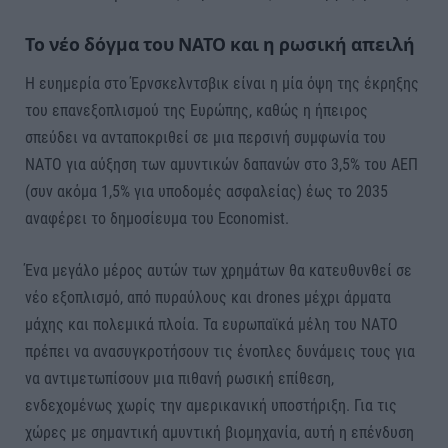
Το νέο δόγμα του ΝΑΤΟ και η ρωσική απειλή
Η ευημερία στο Έρνσκελντσβικ είναι η μία όψη της έκρηξης
του επανεξοπλισμού της Ευρώπης, καθώς η ήπειρος
σπεύδει να ανταποκριθεί σε μια περσινή συμφωνία του
ΝΑΤΟ για αύξηση των αμυντικών δαπανών στο 3,5% του ΑΕΠ
(συν ακόμα 1,5% για υποδομές ασφαλείας) έως το 2035
αναφέρει το δημοσίευμα του Economist.
Ένα μεγάλο μέρος αυτών των χρημάτων θα κατευθυνθεί σε
νέο εξοπλισμό, από πυραύλους και drones μέχρι άρματα
μάχης και πολεμικά πλοία. Τα ευρωπαϊκά μέλη του ΝΑΤΟ
πρέπει να ανασυγκροτήσουν τις ένοπλες δυνάμεις τους για
να αντιμετωπίσουν μια πιθανή ρωσική επίθεση,
ενδεχομένως χωρίς την αμερικανική υποστήριξη. Για τις
χώρες με σημαντική αμυντική βιομηχανία, αυτή η επένδυση