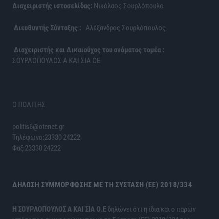
Διαχειριστής ιστοσελίδας:
Νικόλαος Σουρλόπουλο
Διευθυντής Σύνταξης :
Αλέξανδρος Σουρλόπουλος
Διαχειριστής και Δικαιούχος του ονόματος τομέα :
ΣΟΥΡΛΟΠΟΥΛΟΣ Α ΚΑΙ ΣΙΑ ΟΕ
Ο ΠΟΛΙΤΗΣ
politis6@otenet.gr
Τηλέφωνο:23330 24222
Φαξ:23330 24222
ΔΉΛΩΣΗ ΣΥΜΜΌΡΦΩΣΗΣ ΜΕ ΤΗ ΣΎΣΤΑΣΗ (ΕΕ) 2018/334
H ΣΟΥΡΛΟΠΟΥΛΟΣ Α ΚΑΙ ΣΙΑ Ο.Ε
δηλώνει ότι η ίδια και ο παρών