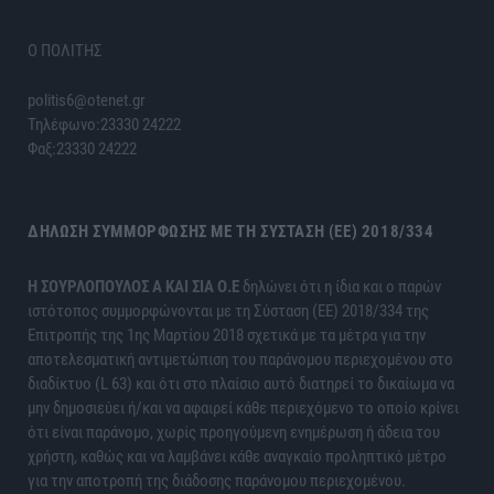
Ο ΠΟΛΙΤΗΣ
politis6@otenet.gr
Τηλέφωνο:23330 24222
Φαξ:23330 24222
ΔΉΛΩΣΗ ΣΥΜΜΌΡΦΩΣΗΣ ΜΕ ΤΗ ΣΎΣΤΑΣΗ (ΕΕ) 2018/334
H ΣΟΥΡΛΟΠΟΥΛΟΣ Α ΚΑΙ ΣΙΑ Ο.Ε
δηλώνει ότι η ίδια και ο παρών
ιστότοπος συμμορφώνονται με τη Σύσταση (ΕΕ) 2018/334 της
Επιτροπής της 1ης Μαρτίου 2018 σχετικά με τα μέτρα για την
αποτελεσματική αντιμετώπιση του παράνομου περιεχομένου στο
διαδίκτυο (L 63) και ότι στο πλαίσιο αυτό διατηρεί το δικαίωμα να
μην δημοσιεύει ή/και να αφαιρεί κάθε περιεχόμενο το οποίο κρίνει
ότι είναι παράνομο, χωρίς προηγούμενη ενημέρωση ή άδεια του
χρήστη, καθώς και να λαμβάνει κάθε αναγκαίο προληπτικό μέτρο
για την αποτροπή της διάδοσης παράνομου περιεχομένου.