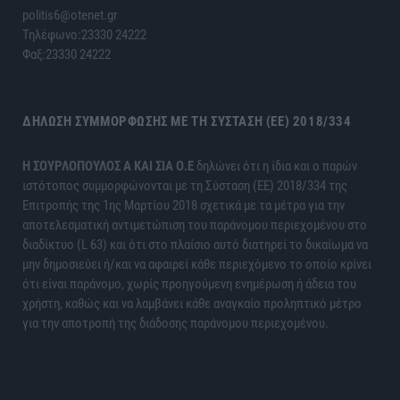
politis6@otenet.gr
Τηλέφωνο:23330 24222
Φαξ:23330 24222
ΔΉΛΩΣΗ ΣΥΜΜΌΡΦΩΣΗΣ ΜΕ ΤΗ ΣΎΣΤΑΣΗ (ΕΕ) 2018/334
H ΣΟΥΡΛΟΠΟΥΛΟΣ Α ΚΑΙ ΣΙΑ Ο.Ε
δηλώνει ότι η ίδια και ο παρών
ιστότοπος συμμορφώνονται με τη Σύσταση (ΕΕ) 2018/334 της
Επιτροπής της 1ης Μαρτίου 2018 σχετικά με τα μέτρα για την
αποτελεσματική αντιμετώπιση του παράνομου περιεχομένου στο
διαδίκτυο (L 63) και ότι στο πλαίσιο αυτό διατηρεί το δικαίωμα να
μην δημοσιεύει ή/και να αφαιρεί κάθε περιεχόμενο το οποίο κρίνει
ότι είναι παράνομο, χωρίς προηγούμενη ενημέρωση ή άδεια του
χρήστη, καθώς και να λαμβάνει κάθε αναγκαίο προληπτικό μέτρο
για την αποτροπή της διάδοσης παράνομου περιεχομένου.