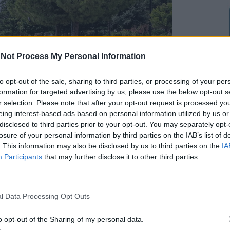
Not Process My Personal Information
to opt-out of the sale, sharing to third parties, or processing of your per
formation for targeted advertising by us, please use the below opt-out s
r selection. Please note that after your opt-out request is processed y
eing interest-based ads based on personal information utilized by us or
disclosed to third parties prior to your opt-out. You may separately opt-
losure of your personal information by third parties on the IAB’s list of
. This information may also be disclosed by us to third parties on the
IA
Participants
that may further disclose it to other third parties.
νικά κατά την έναρξη της πανδημίας τον Μάρτιο του
ς του ιού, τετραμελής οικογένεια από την Αθήνα
 παραλάβουν τον ηλικιωμένο πατέρα. Ωστόσο,
l Data Processing Opt Outs
σης της κυκλοφορίας εν μέσω μια πρωτόγνωρης
υς στη φύση την αρχή της άνοιξης. Η ταινία
o opt-out of the Sharing of my personal data.