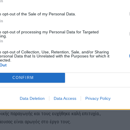
αναγέννηση και απελευθέρωση, την έναρξη της
In
ν πόλη στην εξοχή, τη σχέση του ανθρώπου με τη
o opt-out of the Sale of my Personal Data.
χαία ιστορία και φιλοσοφία, τους οικογενειακούς
In
to opt-out of processing my Personal Data for Targeted
ing.
 Σαρρή, Διεύθυνση Φωτογραφίας: Alfonso de Munno
In
 Μυρτώ Αναστασοπούλου, Μουσική: Roberta D’Angelo.
o opt-out of Collection, Use, Retention, Sale, and/or Sharing
ersonal Data that Is Unrelated with the Purposes for which it
 Τσάτσης, Αργύρης Γκαγκάνης, Ελίτα Κουνάδη, Δάφνη
lected.
Πινακάς. Παραγωγή: Αταλάντη Α.Ε. Η ταινία
Out
 διαγωνιστεί σε διεθνή φεστιβάλ ταινιών μικρού
CONFIRM
γυρισμάτων στη Νάουσα ο Αντιδήμαρχος Πολιτισμού
Data Deletion
Data Access
Privacy Policy
ήθηκε σήμερα Πέμπτη (14.04.2022) με τους
ικής παραγωγής και τους ευχήθηκε καλή επιτυχία.,
άουσας είναι αρωγός στο έργο τους.