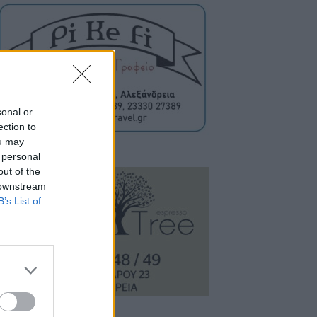
sonal or
ection to
ou may
 personal
out of the
 downstream
B’s List of