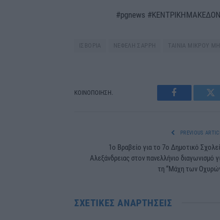
#pgnews #ΚΕΝΤΡΙΚΗΜΑΚΕΔΟ
ΙΣΒΟΡΙΑ
ΝΕΦΕΛΗ ΣΑΡΡΗ
ΤΑΙΝΙΑ ΜΙΚΡΟΥ Μ
ΚΟΙΝΟΠΟΙΗΣΗ.
Facebook
Tw
PREVIOUS ARTIC
1ο Βραβείο για το 7ο Δημοτικό Σχολε
Αλεξάνδρειας στον πανελλήνιο διαγωνισμό γ
τη “Μάχη των Οχυρώ
ΣΧΕΤΙΚΈΣ ΑΝΑΡΤΉΣΕΙΣ