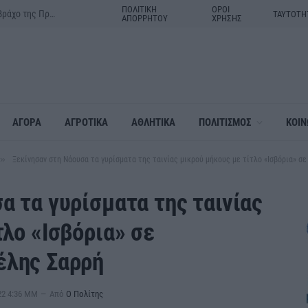
ΠΟΛΙΤΙΚΗ
ΟΡΟΙ
Δράμα:Η γιορτή της Μεταμορφώσεως του Σωτήρος στον ιερό βράχο της Πρασινάδας
ΤΑΥΤΟΤΗ
ΑΠΟΡΡΗΤΟΥ
ΧΡΗΣΗΣ
ΑΓΟΡΑ
ΑΓΡΟΤΙΚΑ
ΑΘΛΗΤΙΚΑ
ΠΟΛΙΤΙΣΜΟΣ
ΚΟΙΝ
»
Ξεκίνησαν στη Νάουσα τα γυρίσματα της ταινίας μικρού μήκους με τίτλο «Ισβόρια» σ
α τα γυρίσματα της ταινίας
τλο «Ισβόρια» σε
έλης Σαρρή
22 4:36 ΜΜ
Από
Ο Πολίτης