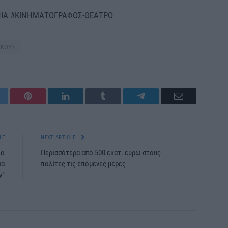
ΝΙΑ #ΚΙΝΗΜΑΤΟΓΡΑΦΟΣ-ΘΕΑΤΡΟ
ΗΚΟΥΣ
itter
Pinterest
LinkedIn
Tumblr
Telegram
Email
LE
NEXT ARTICLE
ίο
Περισσότερα από 500 εκατ. ευρώ στους
ια
πολίτες τις επόμενες μέρες
ν”